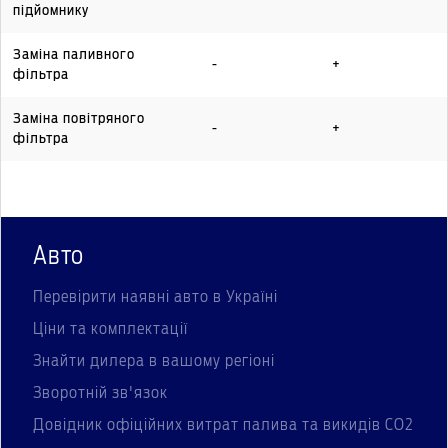
підйомнику
Заміна паливного
-
+
фільтра
Заміна повітряного
-
+
фільтра
Авто
Перевірити наявні авто в Україні
Ціни та комплектації
Знайти дилера в вашому регіоні
Зворотній зв'язок
Довідник офіційних витрат палива та викидів СО2