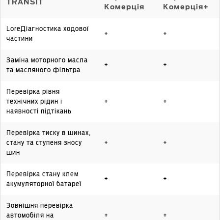
TRANSIT
Комерція
Комерція+
LoreДіагностика ходової
+
+
частини
Заміна моторного масла
+
+
та масляного фільтра
Перевірка рівня
технічних рідин і
+
+
наявності підтікань
Перевірка тиску в шинах,
стану та ступеня зносу
+
+
шин
Перевірка стану клем
+
+
акумуляторної батареї
Зовнішня перевірка
автомобіля на
+
+