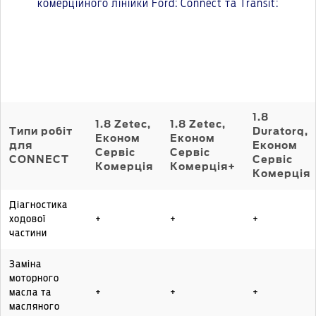
комерційного лінійки Ford: Connect та Transit:
1.8
1.8 Zetec,
1.8 Zetec,
Типи робіт
Duratorq,
Економ
Економ
для
Економ
Сервіс
Сервіс
CONNECT
Сервіс
Комерція
Комерція+
Комерція
Діагностика
ходової
+
+
+
частини
Заміна
моторного
масла та
+
+
+
масляного