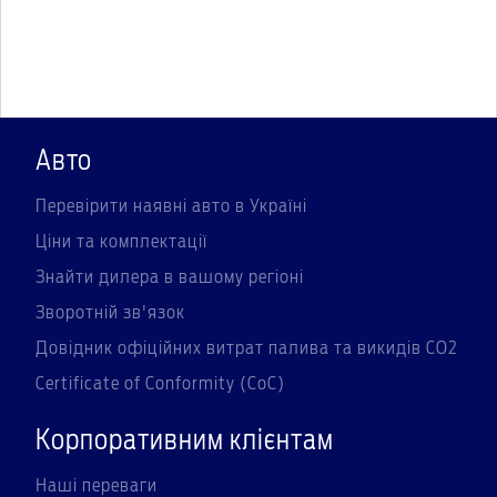
Авто
Перевірити наявні авто в Україні
Ціни та комплектації
Знайти дилера в вашому регіоні
Зворотній зв'язок
Довідник офіційних витрат палива та викидів СО2
Certificate of Conformity (CoC)
Корпоративним клієнтам
Наші переваги