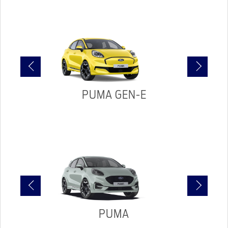
PUMA GEN-E
TO
PUMA